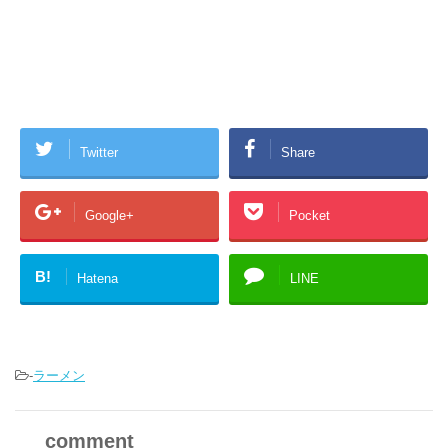
Twitter
Share
Google+
Pocket
B!
Hatena
LINE
-
ラーメン
comment