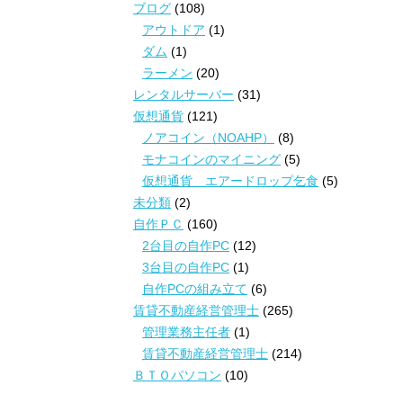
ブログ
(108)
アウトドア
(1)
ダム
(1)
ラーメン
(20)
レンタルサーバー
(31)
仮想通貨
(121)
ノアコイン（NOAHP）
(8)
モナコインのマイニング
(5)
仮想通貨 エアードロップ乞食
(5)
未分類
(2)
自作ＰＣ
(160)
2台目の自作PC
(12)
3台目の自作PC
(1)
自作PCの組み立て
(6)
賃貸不動産経営管理士
(265)
管理業務主任者
(1)
賃貸不動産経営管理士
(214)
ＢＴＯパソコン
(10)