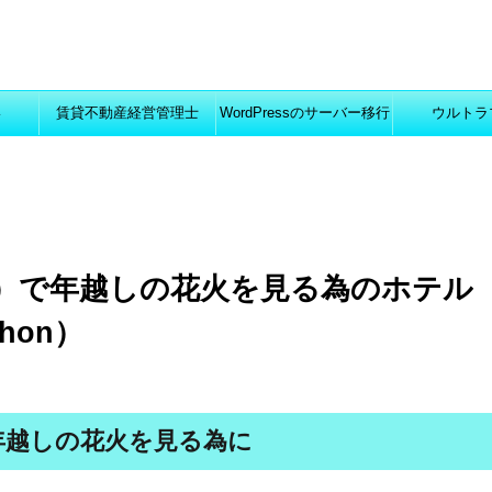
い
賃貸不動産経営管理士
WordPressのサーバー移行
ウルトラ
ム）で年越しの花火を見る為のホテル 
thon）
で年越しの花火を見る為に