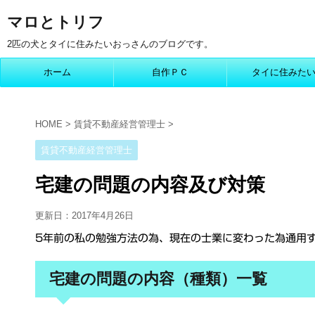
マロとトリフ
2匹の犬とタイに住みたいおっさんのブログです。
ホーム
自作ＰＣ
タイに住みた
HOME
>
賃貸不動産経営管理士
>
賃貸不動産経営管理士
宅建の問題の内容及び対策
更新日：
2017年4月26日
5年前の私の勉強方法の為、現在の士業に変わった為通用
宅建の問題の内容（種類）一覧