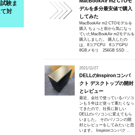
MacBookAir m2 CTOモ
の試験ま
デルを多分最安値で購入
えて対
してみた
MacBookAir m2 CTOモデルを
購入 ちょっと前から気になっ
ていたMacBookAir m2モデルを
購入しました。 購入したの
は、8コアCPU 8コアGPU
8GBメモリ 256GB SSD ...
2021/11/27
DELLのInspironコンパ
クト デスクトップの開封
とレビュー
最近、会社で使っているパソコ
ンも５年ほど使って重たくなっ
てきたので、社長に新しい
DELLのパソコンに変えてもら
いました。 そのパソコンの開
封とレビューをしてみたいと思
います。 Inspironコンパク ...