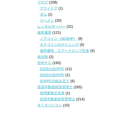
ブログ
(108)
アウトドア
(1)
ダム
(1)
ラーメン
(20)
レンタルサーバー
(31)
仮想通貨
(121)
ノアコイン（NOAHP）
(8)
モナコインのマイニング
(5)
仮想通貨 エアードロップ乞食
(5)
未分類
(2)
自作ＰＣ
(160)
2台目の自作PC
(12)
3台目の自作PC
(1)
自作PCの組み立て
(6)
賃貸不動産経営管理士
(265)
管理業務主任者
(1)
賃貸不動産経営管理士
(214)
ＢＴＯパソコン
(10)