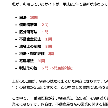
私が、利用していたサイトが、平成25年で更新が終わって
10問
民法
２問
借地借家法
１問
区分所有法
１問
不動産登記法
８問
法令上の制限
3問
税法・鑑定評価
20問
宅建業法
５問（5問免除対象）
税法その他
上記の50問が、宅建の試験に出ていた内容になります。5
年）の合格が35点ですので、この中のどの問題で35点を
この中で、一番問題数が多い宅建業法（20問）を9割近
業法になります。内容は、不動産屋さんの営業に関する制