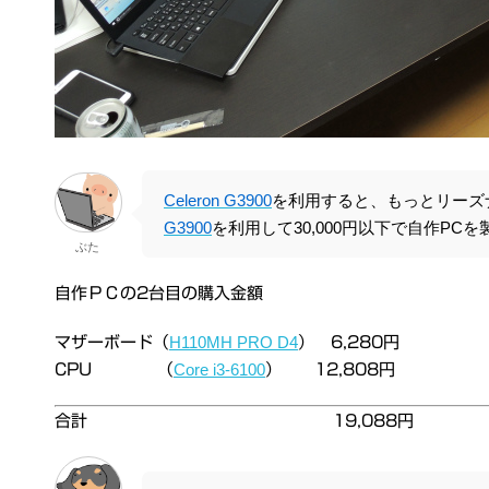
Celeron G3900
を利用すると、もっとリーズ
G3900
を利用して30,000円以下で自作PC
ぶた
自作ＰＣの2台目の購入金額
H110MH PRO D4
マザーボード（
） 6,280円
Core i3-6100
CPU （
） 12,808円
合計 19,088円