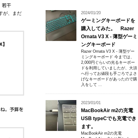
、若干
すが、まだ
2024/01/20
ゲーミングキーボードを
購入してみた。 Razer
Ornata V3 X - 薄型ゲーミ
OX】
ングキーボード
Razer Ornata V3 X - 薄型ゲー
ミングキーボード 今までは、
2,000円ぐらいの光るキーボー
ドを利用していましたが、大須
へ行ってお値段も手ごろでよさ
げなキーボードがあったので購
入をして ...
2023/01/01
んね。予算を
MacBookAir m2の充電
USB typeCでも充電でき
ます。
MacBookAir m2の充電