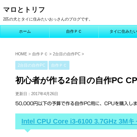
マロとトリフ
2匹の犬とタイに住みたいおっさんのブログです。
ホーム
自作ＰＣ
タイに住みた
HOME
>
自作ＰＣ
>
2台目の自作PC
>
2台目の自作PC
自作ＰＣ
初心者が作る2台目の自作PC C
更新日：
2017年4月26日
50,000円以下の予算で作る自作PC用に、CPUを購入し
Intel CPU Core i3-6100 3.7GH