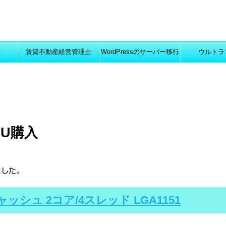
い
賃貸不動産経営管理士
WordPressのサーバー移行
ウルトラ
PU購入
ました。
z 3Mキャッシュ 2コア/4スレッド LGA1151