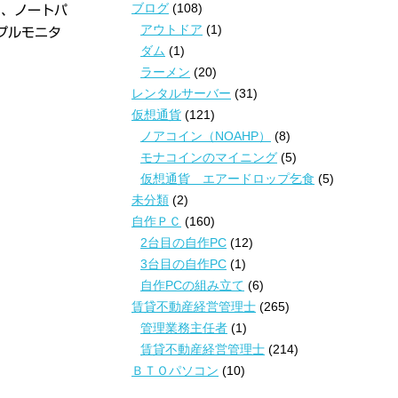
ブログ
(108)
ら、ノートパ
アウトドア
(1)
プルモニタ
ダム
(1)
ラーメン
(20)
レンタルサーバー
(31)
仮想通貨
(121)
ノアコイン（NOAHP）
(8)
モナコインのマイニング
(5)
仮想通貨 エアードロップ乞食
(5)
未分類
(2)
自作ＰＣ
(160)
2台目の自作PC
(12)
3台目の自作PC
(1)
自作PCの組み立て
(6)
賃貸不動産経営管理士
(265)
管理業務主任者
(1)
賃貸不動産経営管理士
(214)
ＢＴＯパソコン
(10)