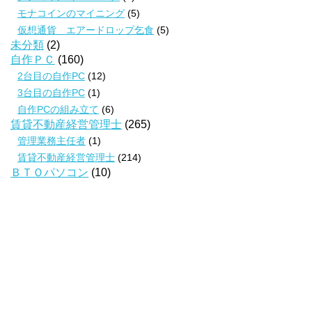
モナコインのマイニング
(5)
仮想通貨 エアードロップ乞食
(5)
未分類
(2)
自作ＰＣ
(160)
2台目の自作PC
(12)
3台目の自作PC
(1)
自作PCの組み立て
(6)
賃貸不動産経営管理士
(265)
管理業務主任者
(1)
賃貸不動産経営管理士
(214)
ＢＴＯパソコン
(10)