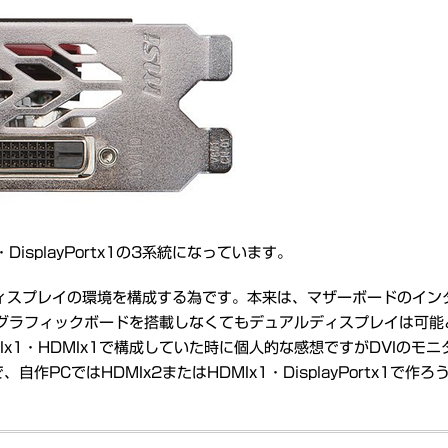
isplayPortx1の3系統になっています。
ィスプレイの環境を構成する為です。本来は、マザーボードのイン
為、グラフィックボードを搭載しなくてもデュアルディスプレイは可
x1・HDMIx1で構成していた時に個人的な感想ですがDVIのモニ
PCではHDMIx2またはHDMIx1・DisplayPortx1で作