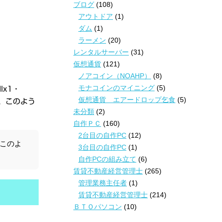
ブログ
(108)
アウトドア
(1)
ダム
(1)
ラーメン
(20)
レンタルサーバー
(31)
仮想通貨
(121)
ノアコイン（NOAHP）
(8)
モナコインのマイニング
(5)
Ix1・
仮想通貨 エアードロップ乞食
(5)
は、このよう
未分類
(2)
自作ＰＣ
(160)
2台目の自作PC
(12)
このよ
3台目の自作PC
(1)
自作PCの組み立て
(6)
賃貸不動産経営管理士
(265)
管理業務主任者
(1)
賃貸不動産経営管理士
(214)
ＢＴＯパソコン
(10)