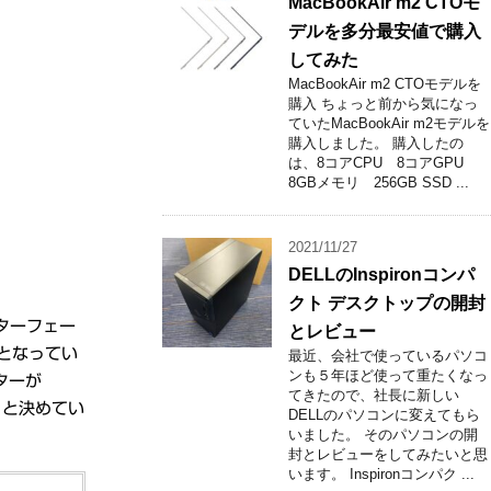
MacBookAir m2 CTOモ
デルを多分最安値で購入
してみた
MacBookAir m2 CTOモデルを
購入 ちょっと前から気になっ
ていたMacBookAir m2モデルを
購入しました。 購入したの
は、8コアCPU 8コアGPU
8GBメモリ 256GB SSD ...
2021/11/27
DELLのInspironコンパ
クト デスクトップの開封
ターフェー
とレビュー
能となってい
最近、会社で使っているパソコ
ンも５年ほど使って重たくなっ
ターが
てきたので、社長に新しい
ろうと決めてい
DELLのパソコンに変えてもら
いました。 そのパソコンの開
封とレビューをしてみたいと思
います。 Inspironコンパク ...