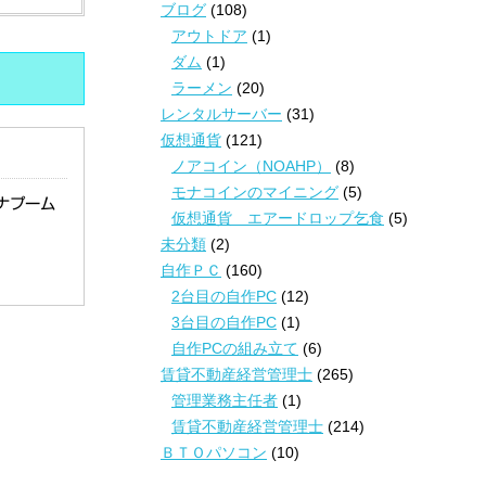
ブログ
(108)
アウトドア
(1)
ダム
(1)
ラーメン
(20)
レンタルサーバー
(31)
仮想通貨
(121)
ノアコイン（NOAHP）
(8)
モナコインのマイニング
(5)
ナプーム
仮想通貨 エアードロップ乞食
(5)
未分類
(2)
自作ＰＣ
(160)
2台目の自作PC
(12)
3台目の自作PC
(1)
自作PCの組み立て
(6)
賃貸不動産経営管理士
(265)
管理業務主任者
(1)
賃貸不動産経営管理士
(214)
ＢＴＯパソコン
(10)