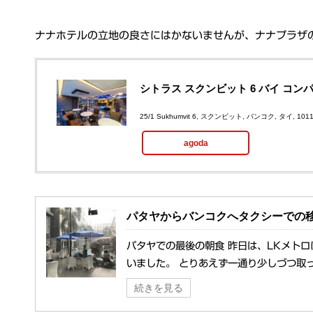
ナナホテルの立地の良さにはかないませんが、ナナプラザ
シトラス スクンビット 6 バイ コン
25/1 Sukhumvit 6, スクンビット, バンコク, タイ, 101
agoda
パタヤからバンコクへタクシーでの移
パタヤでの最後の朝食 昨日は、LKメト
いました。 とりあえず一通り少しづつ取っ
続きを見る