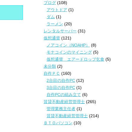
ブログ
(108)
アウトドア
(1)
ダム
(1)
ラーメン
(20)
レンタルサーバー
(31)
仮想通貨
(121)
ノアコイン（NOAHP）
(8)
モナコインのマイニング
(5)
仮想通貨 エアードロップ乞食
(5)
未分類
(2)
自作ＰＣ
(160)
2台目の自作PC
(12)
3台目の自作PC
(1)
自作PCの組み立て
(6)
賃貸不動産経営管理士
(265)
管理業務主任者
(1)
賃貸不動産経営管理士
(214)
ＢＴＯパソコン
(10)