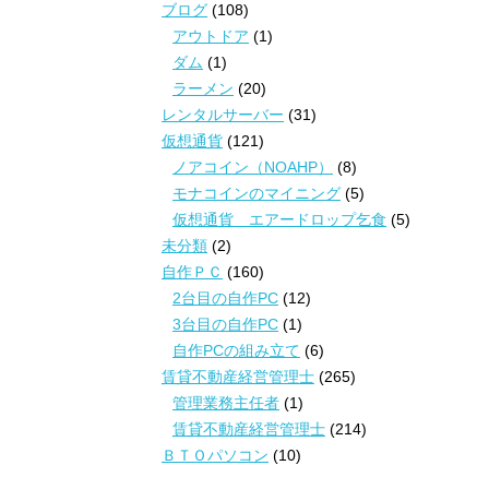
ブログ
(108)
アウトドア
(1)
ダム
(1)
ラーメン
(20)
レンタルサーバー
(31)
仮想通貨
(121)
ノアコイン（NOAHP）
(8)
モナコインのマイニング
(5)
仮想通貨 エアードロップ乞食
(5)
未分類
(2)
自作ＰＣ
(160)
2台目の自作PC
(12)
3台目の自作PC
(1)
自作PCの組み立て
(6)
賃貸不動産経営管理士
(265)
管理業務主任者
(1)
賃貸不動産経営管理士
(214)
ＢＴＯパソコン
(10)