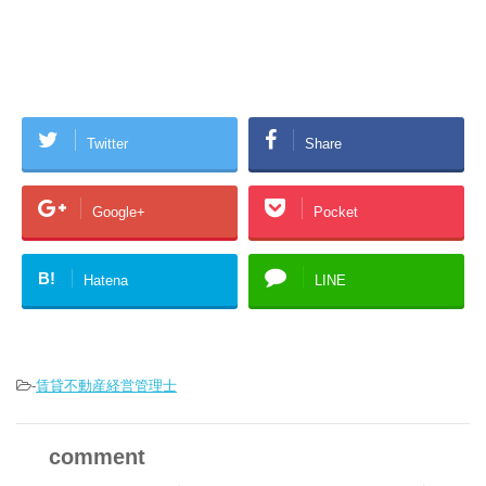
Twitter
Share
Google+
Pocket
B!
Hatena
LINE
-
賃貸不動産経営管理士
comment